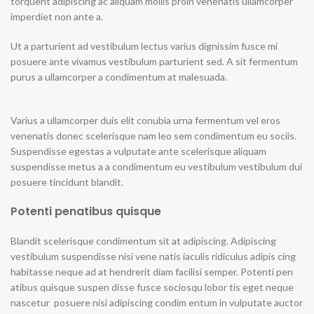
torquent adipiscing ac aliquam mollis proin venenatis ullamcorper
imperdiet non ante a.
Ut a parturient ad vestibulum lectus varius dignissim fusce mi
posuere ante vivamus vestibulum parturient sed. A sit fermentum
purus a ullamcorper a condimentum at malesuada.
Varius a ullamcorper duis elit conubia urna fermentum vel eros
venenatis donec scelerisque nam leo sem condimentum eu sociis.
Suspendisse egestas a vulputate ante scelerisque aliquam
suspendisse metus a a condimentum eu vestibulum vestibulum dui
posuere tincidunt blandit.
Potenti penatibus quisque
Blandit scelerisque condimentum sit at adipiscing. Adipiscing
vestibulum suspendisse nisi vene natis iaculis ridiculus adipis cing
habitasse neque ad at hendrerit diam facilisi semper. Potenti pen
atibus quisque suspen disse fusce sociosqu lobor tis eget neque
nascetur posuere nisi adipiscing condim entum in vulputate auctor